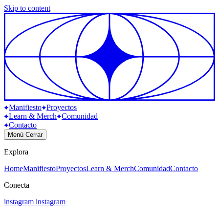
Skip to content
Manifiesto
Proyectos
Learn & Merch
Comunidad
Contacto
Menú
Cerrar
Explora
Home
Manifiesto
Proyectos
Learn & Merch
Comunidad
Contacto
Conecta
instagram
instagram